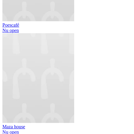
Poescafé
Nu open
Maza house
Nu open