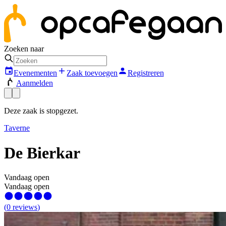
Zoeken naar
Evenementen
Zaak toevoegen
Registreren
Aanmelden
Deze zaak is stopgezet.
Taverne
De Bierkar
Vandaag open
Vandaag open
(
0
reviews
)