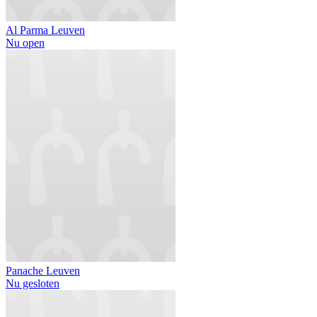
Al Parma Leuven
Nu open
Panache Leuven
Nu gesloten