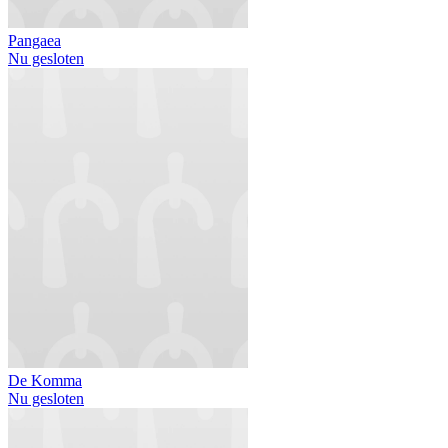
Pangaea
Nu gesloten
De Komma
Nu gesloten