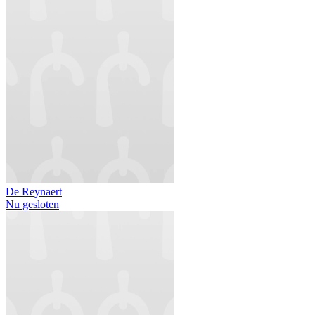
De Reynaert
Nu gesloten