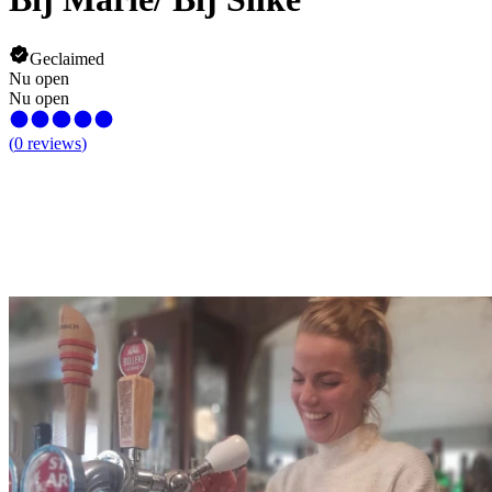
Geclaimed
Nu open
Nu open
(
0
reviews
)