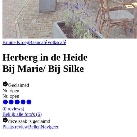
Bruine Kroeg
Baancafé
Volkscafé
Herberg in de Heide
Bij Marie/ Bij Silke
Geclaimed
Nu open
Nu open
(
0
reviews
)
Bekijk alle foto's
(
6
)
deze zaak is geclaimd
Plaats review
Bellen
Navigeer