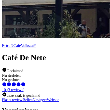
Eetcafé
Café
Volkscafé
Café De Nete
Geclaimed
Nu gesloten
Nu gesloten
10
(
3
reviews
)
deze zaak is geclaimd
Plaats review
Bellen
Navigeer
Website