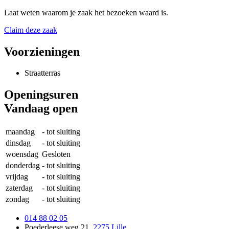
Laat weten waarom je zaak het bezoeken waard is.
Claim deze zaak
Voorzieningen
Straatterras
Openingsuren
Vandaag open
maandag
-
tot sluiting
dinsdag
-
tot sluiting
woensdag
Gesloten
donderdag
-
tot sluiting
vrijdag
-
tot sluiting
zaterdag
-
tot sluiting
zondag
-
tot sluiting
014 88 02 05
Poederleese weg 21
,
2275 Lille