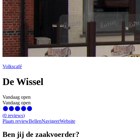
Volkscafé
De Wissel
Vandaag open
Vandaag open
(
0
reviews
)
Plaats review
Bellen
Navigeer
Website
Ben jij de zaakvoerder?