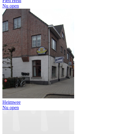
Fien Hein
Nu open
Heimwee
Nu open