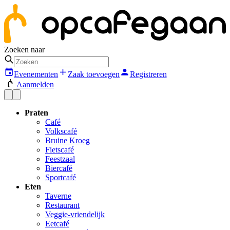
Zoeken naar
Evenementen
Zaak toevoegen
Registreren
Aanmelden
Praten
Café
Volkscafé
Bruine Kroeg
Fietscafé
Feestzaal
Biercafé
Sportcafé
Eten
Taverne
Restaurant
Veggie-vriendelijk
Eetcafé