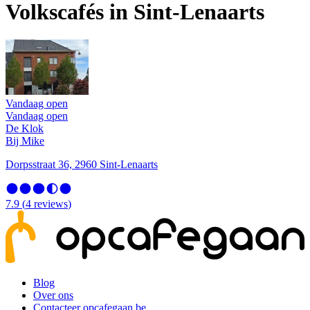
Volkscafés in Sint-Lenaarts
Vandaag open
Vandaag open
De Klok
Bij Mike
Dorpsstraat 36, 2960 Sint-Lenaarts
7.9
(
4
reviews
)
Blog
Over ons
Contacteer opcafegaan.be