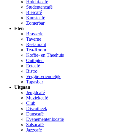
Holebi-café
Studentencafé
Biercafé
Kunstcafé
Zomerbar
Eten
Brasserie
Taverne
Restaurant
Tea-Room
Koffie- en Theehuis
Ontbijten
Eetcafé
Bistro
Veggie-vriendelijk
Tapasbar
Uitgaan
Jeugdcafé
Muziekcafé
Club
Discotheek
Danscafé
Evenementenlocatie
Salsacafé
Jazzcafé