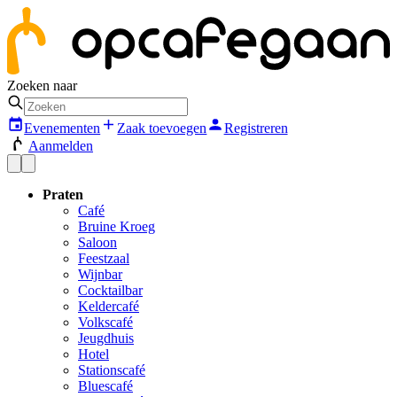
Zoeken naar
Evenementen
Zaak toevoegen
Registreren
Aanmelden
Praten
Café
Bruine Kroeg
Saloon
Feestzaal
Wijnbar
Cocktailbar
Keldercafé
Volkscafé
Jeugdhuis
Hotel
Stationscafé
Bluescafé