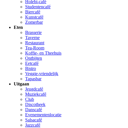
Holebi-café
Studentencafé
Biercafé
Kunstcafé
Zomerbar
Eten
Brasserie
Taverne
Restaurant
Tea-Room
Koffie- en Theehuis
Ontbijten
Eetcafé
Bistro
Veggie-vriendelijk
Tapasbar
Uitgaan
Jeugdcafé
Muziekcafé
Club
Discotheek
Danscafé
Evenementenlocatie
Salsacafé
Jazzcafé