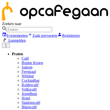
Zoeken naar
Evenementen
Zaak toevoegen
Registreren
Aanmelden
Praten
Café
Bruine Kroeg
Saloon
Feestzaal
Wijnbar
Cocktailbar
Keldercafé
Volkscafé
Jeugdhuis
Hotel
Stationscafé
Bluescafé