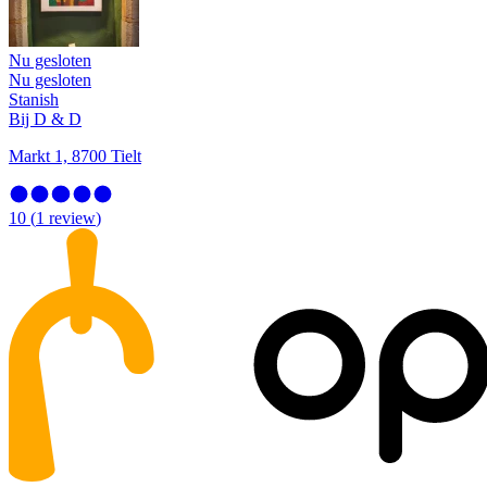
Nu gesloten
Nu gesloten
Stanish
Bij D & D
Markt 1, 8700 Tielt
10
(
1
review
)