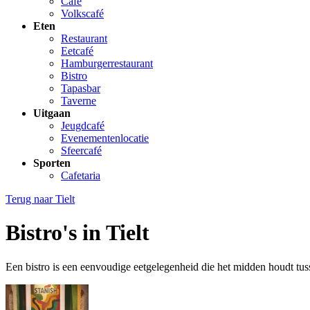
Café
Volkscafé
Eten
Restaurant
Eetcafé
Hamburgerrestaurant
Bistro
Tapasbar
Taverne
Uitgaan
Jeugdcafé
Evenementenlocatie
Sfeercafé
Sporten
Cafetaria
Terug naar
Tielt
Bistro's in Tielt
Een bistro is een eenvoudige eetgelegenheid die het midden houdt tusse