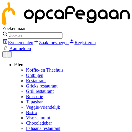
Zoeken naar
Evenementen
Zaak toevoegen
Registreren
Aanmelden
Eten
Koffie- en Theehuis
Ontbijten
Restaurant
Grieks restaurant
Grill restaurant
Brasserie
Tapasbar
Veggie-vriendelijk
Bistro
Visrestaurant
Chocoladebar
Italiaans restaurant