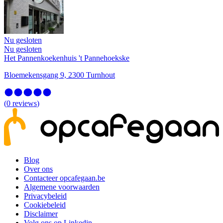
Nu gesloten
Nu gesloten
Het Pannenkoekenhuis 't Pannehoekske
Bloemekensgang 9, 2300 Turnhout
(
0
reviews
)
Blog
Over ons
Contacteer opcafegaan.be
Algemene voorwaarden
Privacybeleid
Cookiebeleid
Disclaimer
Volg ons op Linkedin