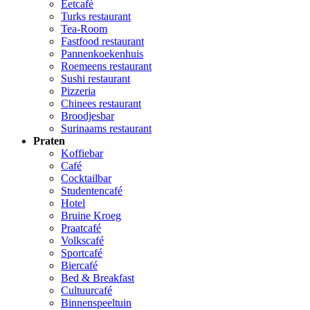
Eetcafé
Turks restaurant
Tea-Room
Fastfood restaurant
Pannenkoekenhuis
Roemeens restaurant
Sushi restaurant
Pizzeria
Chinees restaurant
Broodjesbar
Surinaams restaurant
Praten
Koffiebar
Café
Cocktailbar
Studentencafé
Hotel
Bruine Kroeg
Praatcafé
Volkscafé
Sportcafé
Biercafé
Bed & Breakfast
Cultuurcafé
Binnenspeeltuin