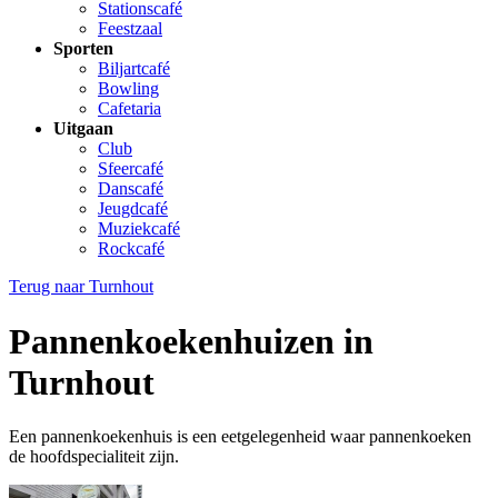
Stationscafé
Feestzaal
Sporten
Biljartcafé
Bowling
Cafetaria
Uitgaan
Club
Sfeercafé
Danscafé
Jeugdcafé
Muziekcafé
Rockcafé
Terug naar
Turnhout
Pannenkoekenhuizen in
Turnhout
Een pannenkoekenhuis is een eetgelegenheid waar pannenkoeken
de hoofdspecialiteit zijn.