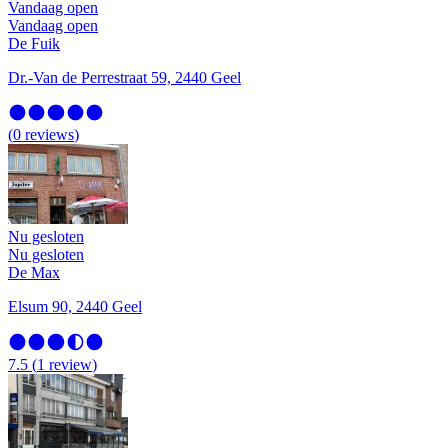
Vandaag open
Vandaag open
De Fuik
Dr.-Van de Perrestraat 59, 2440 Geel
(
0
reviews
)
Nu gesloten
Nu gesloten
De Max
Elsum 90, 2440 Geel
7.5
(
1
review
)