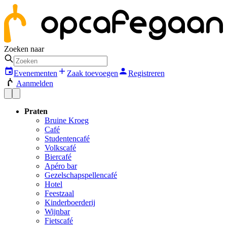
Zoeken naar
Evenementen
Zaak toevoegen
Registreren
Aanmelden
Praten
Bruine Kroeg
Café
Studentencafé
Volkscafé
Biercafé
Apéro bar
Gezelschapspellencafé
Hotel
Feestzaal
Kinderboerderij
Wijnbar
Fietscafé