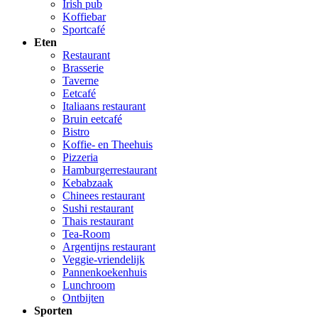
Irish pub
Koffiebar
Sportcafé
Eten
Restaurant
Brasserie
Taverne
Eetcafé
Italiaans restaurant
Bruin eetcafé
Bistro
Koffie- en Theehuis
Pizzeria
Hamburgerrestaurant
Kebabzaak
Chinees restaurant
Sushi restaurant
Thais restaurant
Tea-Room
Argentijns restaurant
Veggie-vriendelijk
Pannenkoekenhuis
Lunchroom
Ontbijten
Sporten