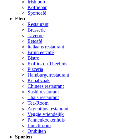
Irish pub
Koffiebar
Sportcafé
Eten
Restaurant
Brasserie
Taverne
Eetcafé
Italiaans restaurant
Bruin eetcafé
Bistro
Koffie- en Theehuis
Pizzeria
Hamburgerrestaurant
Kebabzaak
Chinees restaurant
Sushi restaurant
Thais restaurant
Tea-Room
Argentijns restaurant
Veggie-vriendelijk
Pannenkoekenhuis
Lunchroom
Ontbijten
Sporten