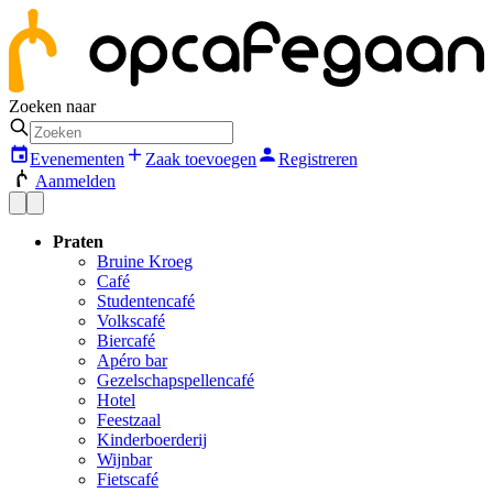
Zoeken naar
Evenementen
Zaak toevoegen
Registreren
Aanmelden
Praten
Bruine Kroeg
Café
Studentencafé
Volkscafé
Biercafé
Apéro bar
Gezelschapspellencafé
Hotel
Feestzaal
Kinderboerderij
Wijnbar
Fietscafé