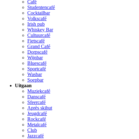
Café
Studentencafé
Cocktailbar
Volkscafé
Irish pub
Whiskey Bar
Cultuurcafé
Fietscafé
Grand Café
Dorpscafé
Wijnbar
Bluescafé
Sportcafé
Wasbar
Soepbar
Uitgaan
Muziekcafé
Danscafé
Sfeercafé
Après skihut
Jeugdcafé
Rockcafé
Metalcafé
Club
Jazzcafé