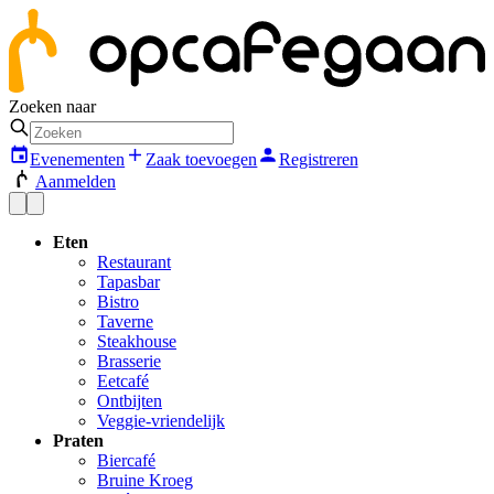
Zoeken naar
Evenementen
Zaak toevoegen
Registreren
Aanmelden
Eten
Restaurant
Tapasbar
Bistro
Taverne
Steakhouse
Brasserie
Eetcafé
Ontbijten
Veggie-vriendelijk
Praten
Biercafé
Bruine Kroeg