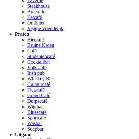
Taverne
Steakhouse
Brasserie
Eetcafé
Ontbijten
Veggie-vriendelijk
Praten
Biercafé
Bruine Kroeg
Café
Studentencafé
Cocktailbar
Volkscafé
Irish pub
Whiskey Bar
Cultuurcafé
Fietscafé
Grand Café
Dorpscafé
Wijnbar
Bluescafé
Sportcafé
Wasbar
Soepbar
Uitgaan