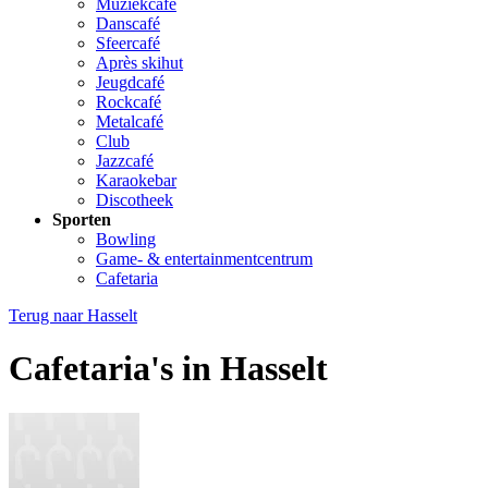
Muziekcafé
Danscafé
Sfeercafé
Après skihut
Jeugdcafé
Rockcafé
Metalcafé
Club
Jazzcafé
Karaokebar
Discotheek
Sporten
Bowling
Game- & entertainmentcentrum
Cafetaria
Terug naar
Hasselt
Cafetaria's in Hasselt