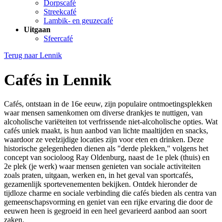
Dorpscafé
Streekcafé
Lambik- en geuzecafé
Uitgaan
Sfeercafé
Terug naar
Lennik
Cafés in Lennik
Cafés, ontstaan in de 16e eeuw, zijn populaire ontmoetingsplekken
waar mensen samenkomen om diverse drankjes te nuttigen, van
alcoholische variëteiten tot verfrissende niet-alcoholische opties. Wat
cafés uniek maakt, is hun aanbod van lichte maaltijden en snacks,
waardoor ze veelzijdige locaties zijn voor eten en drinken. Deze
historische gelegenheden dienen als "derde plekken," volgens het
concept van socioloog Ray Oldenburg, naast de 1e plek (thuis) en
2e plek (je werk) waar mensen genieten van sociale activiteiten
zoals praten, uitgaan, werken en, in het geval van sportcafés,
gezamenlijk sportevenementen bekijken. Ontdek hieronder de
tijdloze charme en sociale verbinding die cafés bieden als centra van
gemeenschapsvorming en geniet van een rijke ervaring die door de
eeuwen heen is gegroeid in een heel gevarieerd aanbod aan soort
zaken.