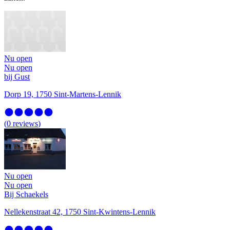
Nu open
Nu open
bij Gust
Dorp 19, 1750 Sint-Martens-Lennik
(
0
reviews
)
Nu open
Nu open
Bij Schaekels
Nellekenstraat 42, 1750 Sint-Kwintens-Lennik