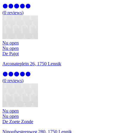
(
0
reviews
)
Nu open
Nu open
De Pajot
Arconateplein 26, 1750 Lennik
(
0
reviews
)
Nu open
Nu open
De Zoete Zonde
Ninoofsesteenweg 280, 1750 Lennik