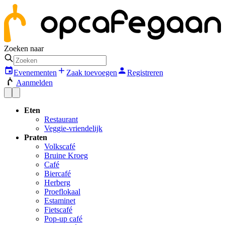
Zoeken naar
Evenementen
Zaak toevoegen
Registreren
Aanmelden
Eten
Restaurant
Veggie-vriendelijk
Praten
Volkscafé
Bruine Kroeg
Café
Biercafé
Herberg
Proeflokaal
Estaminet
Fietscafé
Pop-up café