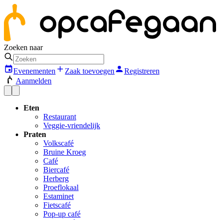
Zoeken naar
Evenementen
Zaak toevoegen
Registreren
Aanmelden
Eten
Restaurant
Veggie-vriendelijk
Praten
Volkscafé
Bruine Kroeg
Café
Biercafé
Herberg
Proeflokaal
Estaminet
Fietscafé
Pop-up café