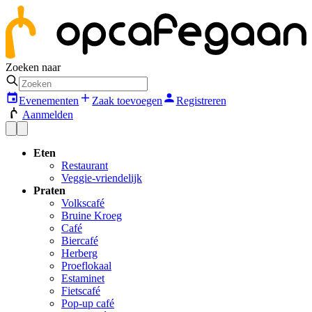
Zoeken naar
Evenementen
Zaak toevoegen
Registreren
Aanmelden
Eten
Restaurant
Veggie-vriendelijk
Praten
Volkscafé
Bruine Kroeg
Café
Biercafé
Herberg
Proeflokaal
Estaminet
Fietscafé
Pop-up café