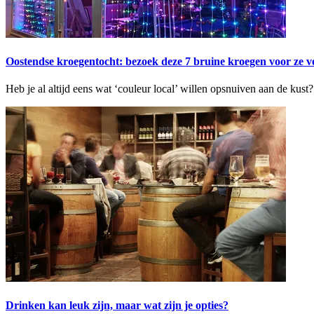
Oostendse kroegentocht: bezoek deze 7 bruine kroegen voor ze v
Heb je al altijd eens wat ‘couleur local’ willen opsnuiven aan de kust
Drinken kan leuk zijn, maar wat zijn je opties?