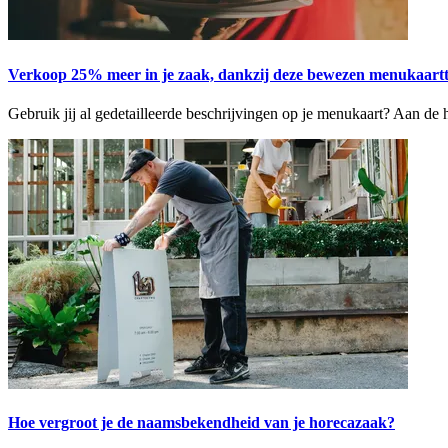
Verkoop 25% meer in je zaak, dankzij deze bewezen menukaartt
Gebruik jij al gedetailleerde beschrijvingen op je menukaart? Aan de 
Hoe vergroot je de naamsbekendheid van je horecazaak?