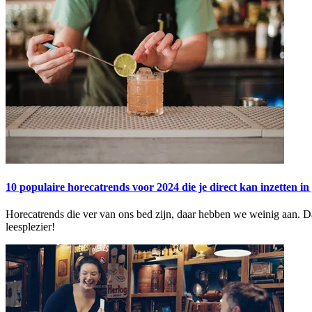
10 populaire horecatrends voor 2024 die je direct kan inzetten in
Horecatrends die ver van ons bed zijn, daar hebben we weinig aan. Da
leesplezier!