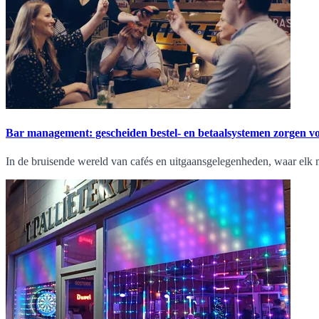
Bar management: gescheiden bestel- en betaalsystemen zorgen voo
In de bruisende wereld van cafés en uitgaansgelegenheden, waar elk m